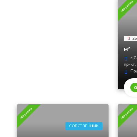
Новинка
25
м²
г С
пр-кт,
Пол
О
Новинка
Новинка
СОБСТВЕННИК