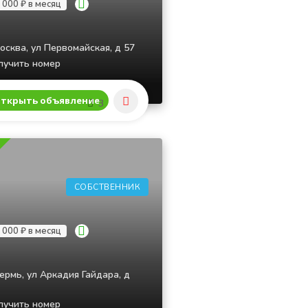
 000 ₽ в месяц
осква, ул Первомайская, д 57
учить номер
ткрыть объявление
3
СОБСТВЕННИК
 000 ₽ в месяц
ермь, ул Аркадия Гайдара, д
учить номер