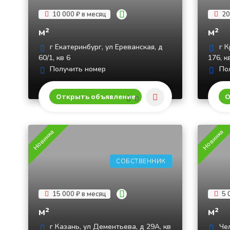
10 000 ₽ в месяц
20
м²
м²
г Екатеринбург, ул Ереванская, д
г К
60/1, кв 6
176, к
Получить номер
Пол
Открыть объявление
О
0
Новинка
Новинка
СОБСТВЕННИК
15 000 ₽ в месяц
5 
м²
м²
г Казань, ул Дементьева, д 29А, кв
Чел