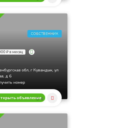
СОБСТВЕННИК
000 ₽ в месяц
нбургская обл, г Кувандык, ул
я, д 6
учить номер
ткрыть объявление
6