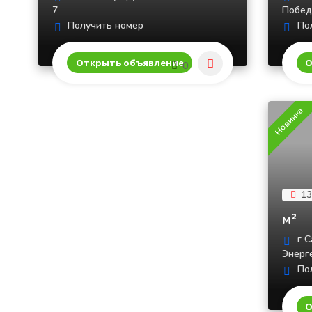
7
Побед
Получить номер
Пол
Открыть объявление
О
0
Новинка
13
м²
г С
Энерге
Пол
О