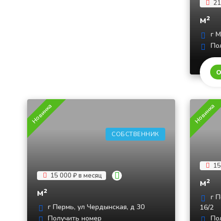
21
м²
г М
Пол
О
Новинка
Новинка
СОБСТВЕННИК
15
15 000 ₽ в месяц
м²
м²
г П
г Пермь, ул Чердынская, д 30
16/2
Получить номер
Пол