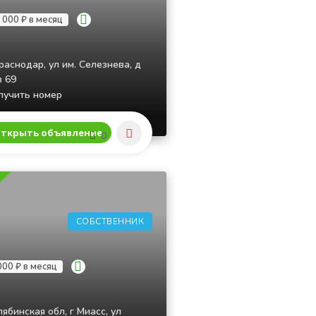
 000 ₽ в месяц
раснодар, ул им. Селезнева, д
в 69
учить номер
ткрыть объявление
0
СОБСТВЕННИК
000 ₽ в месяц
ябинская обл, г Миасс, ул