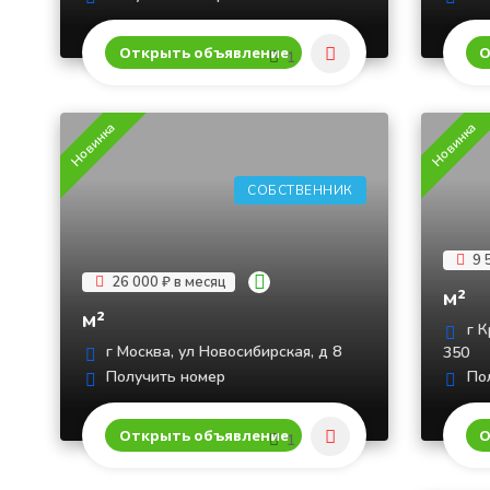
Открыть объявление
О
1
Новинка
Новинка
СОБСТВЕННИК
9 
26 000 ₽ в месяц
м²
м²
г К
г Москва, ул Новосибирская, д 8
350
Получить номер
Пол
Открыть объявление
О
1