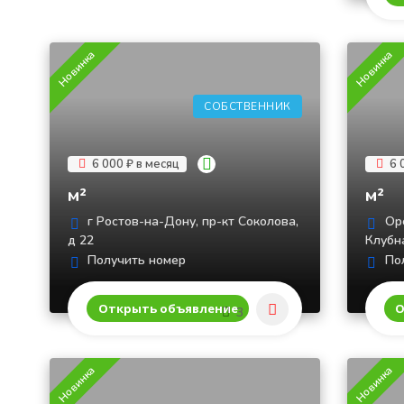
Новинка
Новинка
СОБСТВЕННИК
6 000 ₽ в месяц
6 
м²
м²
г Ростов-на-Дону, пр-кт Соколова,
Оре
д 22
Клубна
Получить номер
Пол
Открыть объявление
О
3
Новинка
Новинка