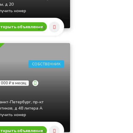
ы, д 20
учить номер
ткрыть объявление
0
СОБСТВЕННИК
 000 ₽ в месяц
анкт-Петербург, пр-кт
тиков, д 48 литера А
учить номер
ткрыть объявление
3