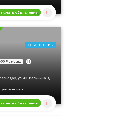
ткрыть объявление
0
СОБСТВЕННИК
500 ₽ в месяц
раснодар, ул им. Калинина, д
учить номер
ткрыть объявление
1