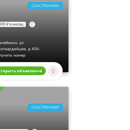
СОБСТВЕННИК
000 ₽ в месяц
елябинск, ул
огвардейцев, д 45А
учить номер
ткрыть объявление
1
СОБСТВЕННИК