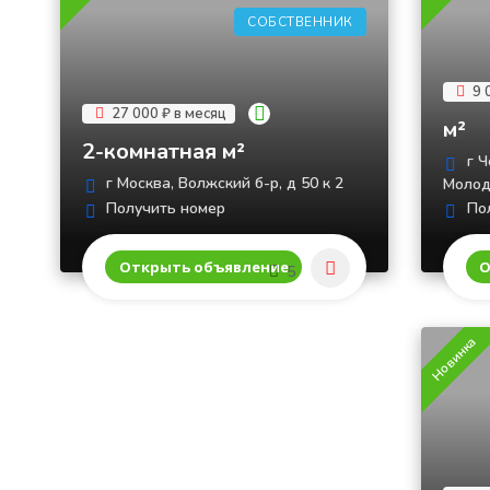
СОБСТВЕННИК
9 
27 000 ₽ в месяц
м²
2-комнатная м²
г Ч
г Москва, Волжский б-р, д 50 к 2
Молод
Получить номер
Пол
Открыть объявление
О
5
Новинка