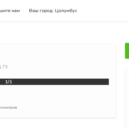
шите нам
Ваш город: Цолумбус
д 73
1/1
просмотров