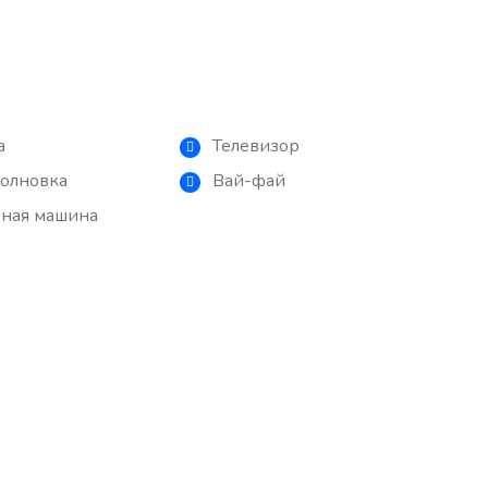
а
Телевизор
олновка
Вай-фай
ьная машина