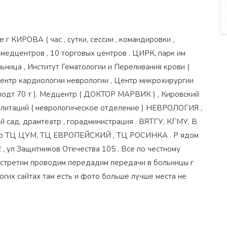
г КИРОВА ( час , сутки, сессии , командировки ,
 медцентров , 10 торговых центров . ЦИРК, парк им
ница , Институт Гематологии и Переливания крови (
Центр кардиологии неврологии , Центр микрохирургии
 подт 70 т ). Медцентр ( ДОКТОР МАРВИК ) , Кировский
илитаций ( неврологическое отделение ) НЕВРОЛОГИЯ ,
й сад, драмтеатр , горадминистрация . ВЯТГУ, КГМУ, В
др ТЦ ЦУМ, ТЦ ЕВРОПЕЙСКИЙ , ТЦ РОСИНКА . Р ядом
, ул Защитников Отечества 105 . Все по честному
 Встретим проводим передадим передачи в больницы г
их сайтах там есть и фото больше лучше места не