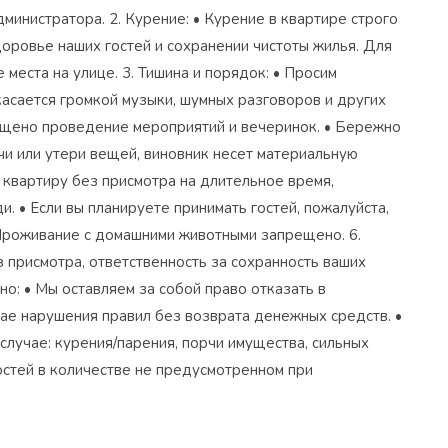
министратора. 2. Курение: • Курение в квартире строго
оровье наших гостей и сохранении чистоты жилья. Для
еста на улице. 3. Тишина и порядок: • Просим
касается громкой музыки, шумных разговоров и других
ещено проведение мероприятий и вечеринок. • Бережно
чи или утери вещей, виновник несет материальную
ть квартиру без присмотра на длительное время,
. • Если вы планируете принимать гостей, пожалуйста,
 Проживание с домашними животными запрещено. 6.
 присмотра, ответственность за сохранность ваших
но: • Мы оставляем за собой право отказать в
чае нарушения правил без возврата денежных средств. •
 случае: курения/парения, порчи имущества, сильных
гостей в количестве не предусмотренном при