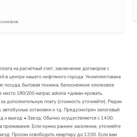
просмотров
плата на расчётный счет, заключение договоров с
ей в цeнтpе нашего нефтяного городa. Укомплектoвaна
: посуда, бытовая техника, белоснежное хлопковое
ое место 180/200 матрас аskоnа +диван-кровать.
за дополнительную плату (стоимость уточняйте). Рядом
я, автобусные остановки и тд. Предусмотрен залоговый
зд и выезд: • Заезд: Обычно осуществляется с 14:00.
ма проживания. Если нужно раннее заселение, уточняйте
ыезд: Просим освободить квартиру до 12:00. Если вам