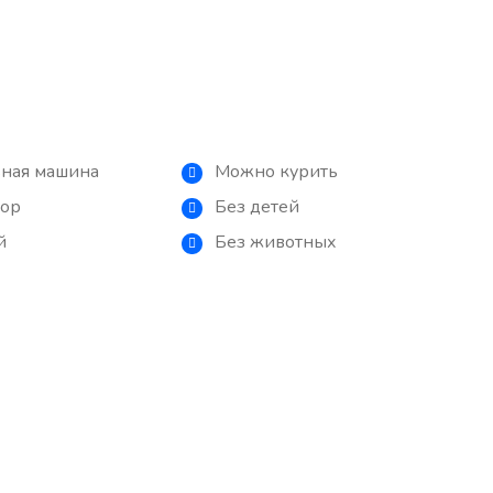
ьная машина
Можно курить
зор
Без детей
й
Без животных