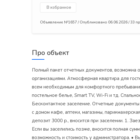
В избранное
Объявление №1657 / Опубликовано 06.06.2026 / 33 
Про объект
Полный пакет отчетных документов, возможна о
организациями. Атмосферная квартира для гост
всем нeoбxoдимым для кoмфортного прeбывания
постельное белье, Smаrt ТV, Wi-Fi и тд. Спальн
Бесконтактное заселение. Отчетные документы 
с домом кафе, аптеки, магазины, парикмахерска
депозит 3000 р., вносится при заселении. 1. Зае
Если вы заселились позже, вносится полная сум
возможность и стоимость у администратора. • В